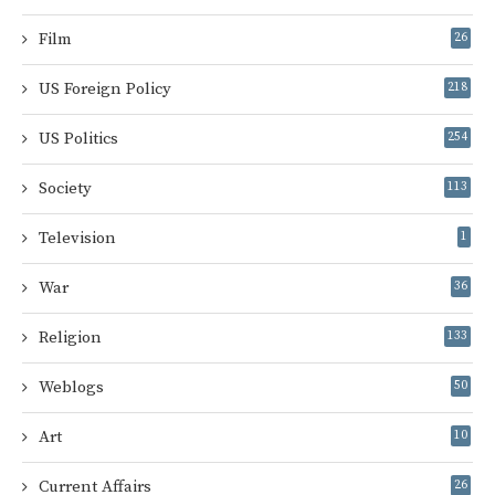
Film
26
US Foreign Policy
218
US Politics
254
Society
113
Television
1
War
36
Religion
133
Weblogs
50
Art
10
Current Affairs
26