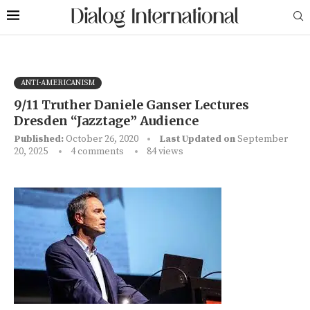
ANTI-AMERICANISM
9/11 Truther Daniele Ganser Lectures
Dresden “Jazztage” Audience
Published:
October 26, 2020
Last Updated on
September
20, 2025
4 comments
84
views