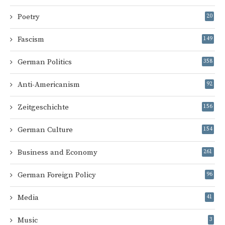
Poetry
20
Fascism
149
German Politics
358
Anti-Americanism
92
Zeitgeschichte
156
German Culture
154
Business and Economy
261
German Foreign Policy
96
Media
41
Music
3