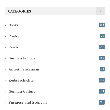
CATEGORIES
Books
264
Poetry
20
Fascism
149
German Politics
358
Anti-Americanism
92
Zeitgeschichte
156
German Culture
154
Business and Economy
261