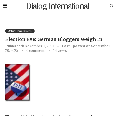
UNCATEGORIZED
Election Eve: German Bloggers Weigh In
Published:
November 1, 2004
Last Updated on
September
20, 2025
0 comment
14
views