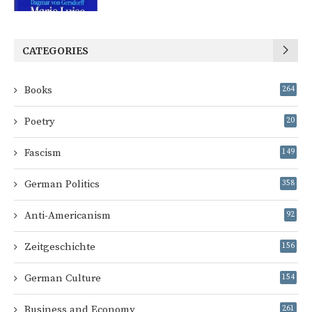
CATEGORIES
Books
264
Poetry
20
Fascism
149
German Politics
358
Anti-Americanism
92
Zeitgeschichte
156
German Culture
154
Business and Economy
261