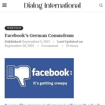
WEB/TECH
Facebook’s German Conundrum
Published:
September 5, 2015
Last Updated on
September 20, 2025
0 comment
19
views