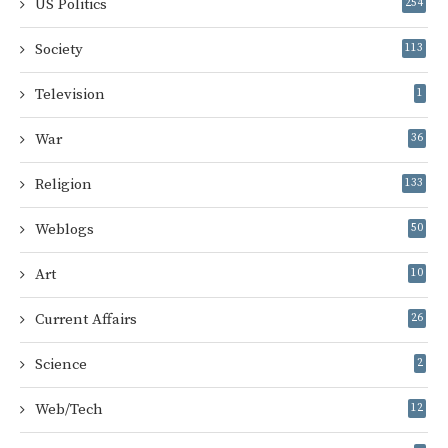
US Politics
254
Society
113
Television
1
War
36
Religion
133
Weblogs
50
Art
10
Current Affairs
26
Science
2
Web/Tech
12