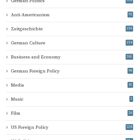
German Politics
358
Anti-Americanism
92
Zeitgeschichte
156
German Culture
154
Business and Economy
261
German Foreign Policy
96
Media
41
Music
3
Film
26
US Foreign Policy
218