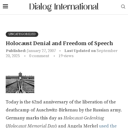
UNCATEGORIZED
Holocaust Denial and Freedom of Speech
Published:
January 27, 2007
Last Updated on
September
20, 2025
0 comment
19
views
Today is the 62nd anniversary of the liberation of the
deathcamp of Auschwitz-Birkenau by the Russian army.
Germany marks this day as
Holocaust-Gedenktag
(
Holocaust Memorial Day
) and Angela Merkel
used the