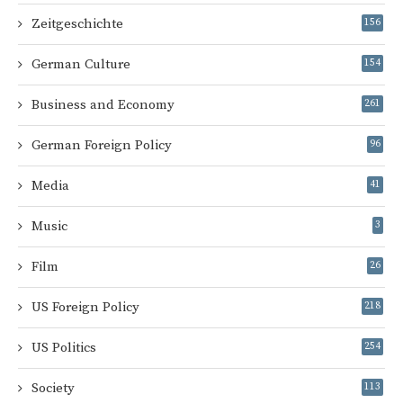
Zeitgeschichte
156
German Culture
154
Business and Economy
261
German Foreign Policy
96
Media
41
Music
3
Film
26
US Foreign Policy
218
US Politics
254
Society
113