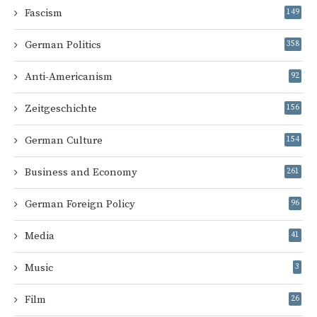
Fascism
149
German Politics
358
Anti-Americanism
92
Zeitgeschichte
156
German Culture
154
Business and Economy
261
German Foreign Policy
96
Media
41
Music
3
Film
26