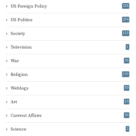
US Foreign Policy
218
US Politics
254
Society
113
Television
1
War
36
Religion
133
Weblogs
50
Art
10
Current Affairs
26
Science
2