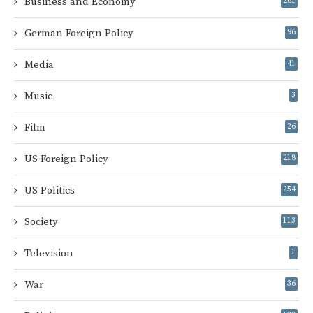
Business and Economy
261
German Foreign Policy
96
Media
41
Music
3
Film
26
US Foreign Policy
218
US Politics
254
Society
113
Television
1
War
36