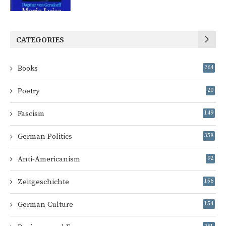
CATEGORIES
Books
264
Poetry
20
Fascism
149
German Politics
358
Anti-Americanism
92
Zeitgeschichte
156
German Culture
154