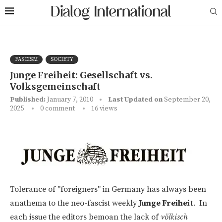
FASCISM
SOCIETY
Junge Freiheit: Gesellschaft vs.
Volksgemeinschaft
Published:
January 7, 2010
Last Updated on
September 20,
2025
0 comment
16
views
Tolerance of "foreigners" in Germany has always been
anathema to the neo-fascist weekly
Junge Freiheit
. In
each issue the editors bemoan the lack of
völkisch