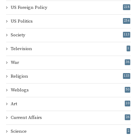
US Foreign Policy
218
US Politics
254
Society
113
Television
1
War
36
Religion
133
Weblogs
50
Art
10
Current Affairs
26
Science
2