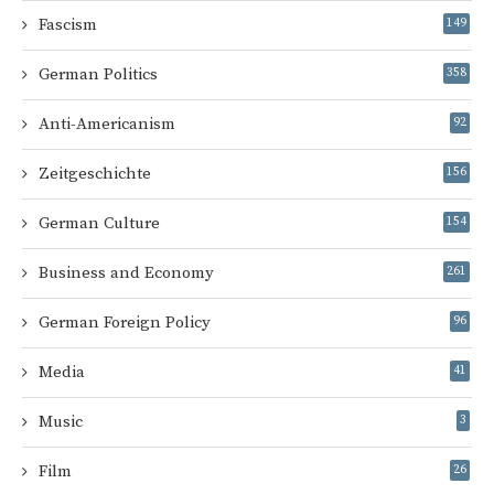
Fascism
149
German Politics
358
Anti-Americanism
92
Zeitgeschichte
156
German Culture
154
Business and Economy
261
German Foreign Policy
96
Media
41
Music
3
Film
26