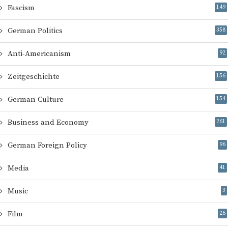
Fascism
149
German Politics
358
Anti-Americanism
92
Zeitgeschichte
156
German Culture
154
Business and Economy
261
German Foreign Policy
96
Media
41
Music
3
Film
26