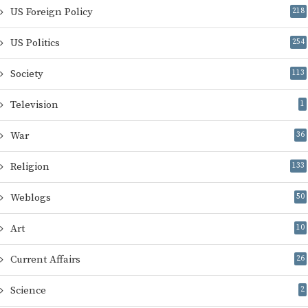
US Foreign Policy
218
US Politics
254
Society
113
Television
1
War
36
Religion
133
Weblogs
50
Art
10
Current Affairs
26
Science
2