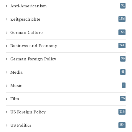
Anti-Americanism
92
Zeitgeschichte
156
German Culture
154
Business and Economy
261
German Foreign Policy
96
Media
41
Music
3
Film
26
US Foreign Policy
218
US Politics
254