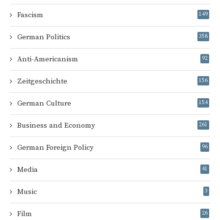
Fascism
149
German Politics
358
Anti-Americanism
92
Zeitgeschichte
156
German Culture
154
Business and Economy
261
German Foreign Policy
96
Media
41
Music
3
Film
26