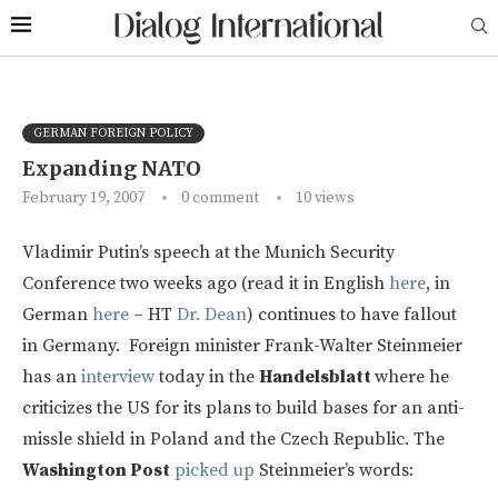
GERMAN FOREIGN POLICY
Expanding NATO
February 19, 2007
0 comment
10
views
Vladimir Putin’s speech at the Munich Security
Conference two weeks ago (read it in English
here
, in
German
here
– HT
Dr. Dean
) continues to have fallout
in Germany. Foreign minister Frank-Walter Steinmeier
has an
interview
today in the
Handelsblatt
where he
criticizes the US for its plans to build bases for an anti-
missle shield in Poland and the Czech Republic. The
Washington Post
picked up
Steinmeier’s words: