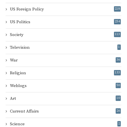
US Foreign Policy
218
US Politics
254
Society
113
Television
1
War
36
Religion
133
Weblogs
50
Art
10
Current Affairs
26
Science
2