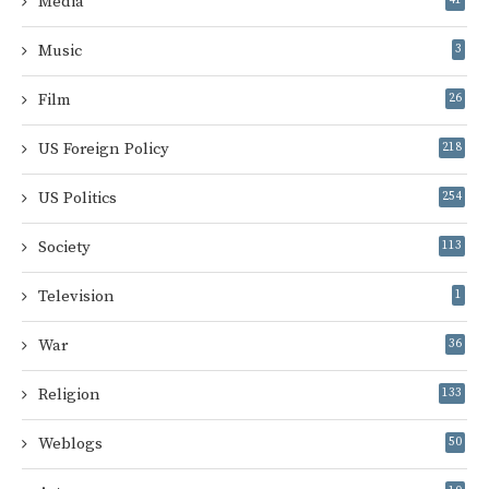
Media
Music
3
Film
26
US Foreign Policy
218
US Politics
254
Society
113
Television
1
War
36
Religion
133
Weblogs
50