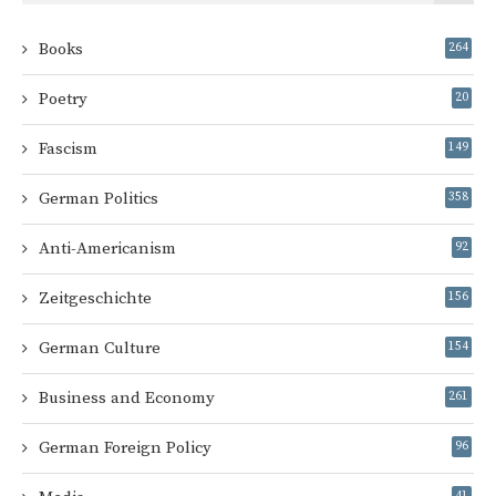
Books
264
Poetry
20
Fascism
149
German Politics
358
Anti-Americanism
92
Zeitgeschichte
156
German Culture
154
Business and Economy
261
German Foreign Policy
96
41