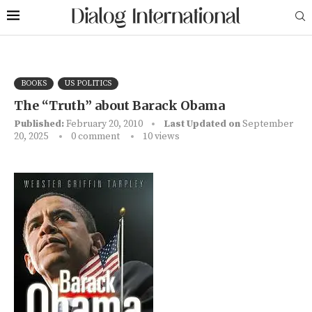
BOOKS
US POLITICS
The “Truth” about Barack Obama
Published:
February 20, 2010
Last Updated on
September
20, 2025
0 comment
10
views