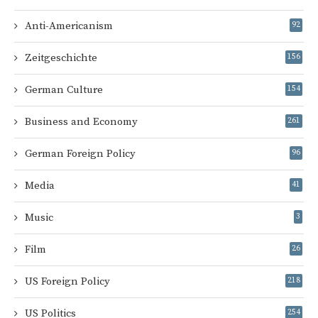
Anti-Americanism
92
Zeitgeschichte
156
German Culture
154
Business and Economy
261
German Foreign Policy
96
Media
41
Music
3
Film
26
US Foreign Policy
218
US Politics
254